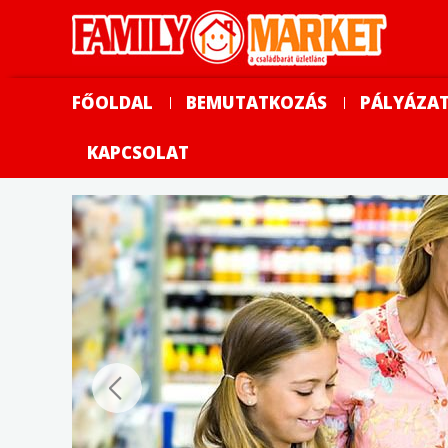
Warning
: parse_ini_file() has been disabled for security reasons in
/v
FŐOLDAL
BEMUTATKOZÁS
PÁLYÁZA
KAPCSOLAT