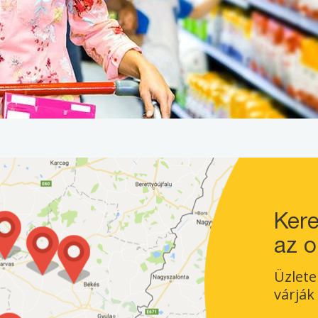
Ker
az o
Üzlete
várják