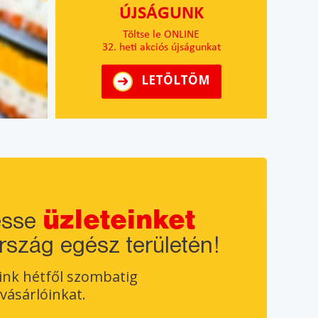
ÚJSÁGUNK
Töltse le ONLINE
32. heti akciós újságunkat
LETÖLTÖM
üzleteinket
esse
rszág egész területén!
ink hétfől szombatig
 vásárlóinkat.