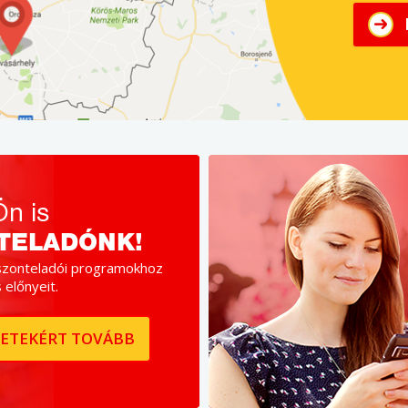
n is
TELADÓNK!
szonteladói programokhoz
 előnyeit.
LETEKÉRT TOVÁBB