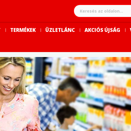
ar/www/family-market/web/lib/nyelvek.php
on line
122
T
TERMÉKEK
ÜZLETLÁNC
AKCIÓS ÚJSÁG