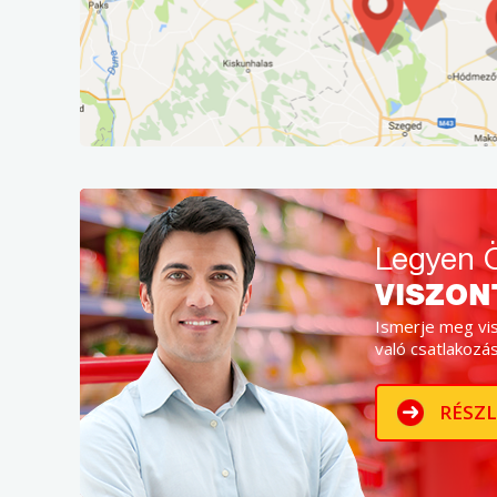
Legyen Ö
VISZON
Ismerje meg vi
való csatlakozás
RÉSZ