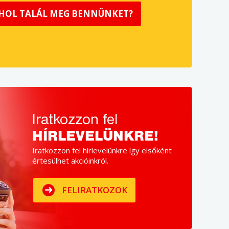
HOL TALÁL MEG BENNÜNKET?
Iratkozzon fel
HÍRLEVELÜNKRE!
Iratkozzon fel hírlevelünkre így elsőként
értesülhet akcióinkról.
FELIRATKOZOK